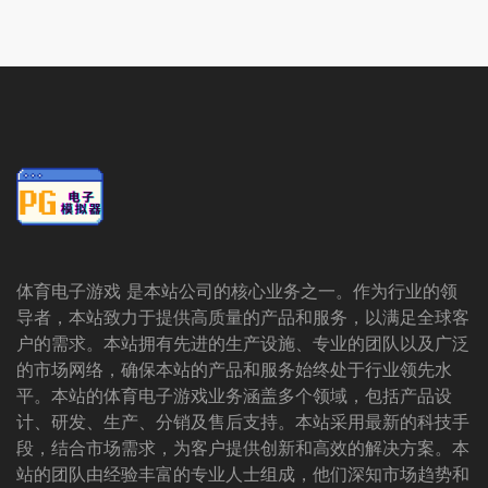
体育电子游戏 是本站公司的核心业务之一。作为行业的领
导者，本站致力于提供高质量的产品和服务，以满足全球客
户的需求。本站拥有先进的生产设施、专业的团队以及广泛
的市场网络，确保本站的产品和服务始终处于行业领先水
平。本站的体育电子游戏业务涵盖多个领域，包括产品设
计、研发、生产、分销及售后支持。本站采用最新的科技手
段，结合市场需求，为客户提供创新和高效的解决方案。本
站的团队由经验丰富的专业人士组成，他们深知市场趋势和