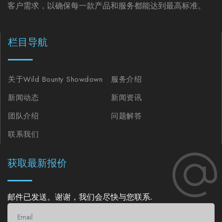
客户需求，以确保每一款产品和服务都能达到最高标准。
栏目导航
关于Wild Bounty Showdown
服务介绍
新闻动态
新闻资讯
团队介绍
问题解答
联系我们
获取最新报价
邮件已发送。谢谢，我们会尽快与您联系.